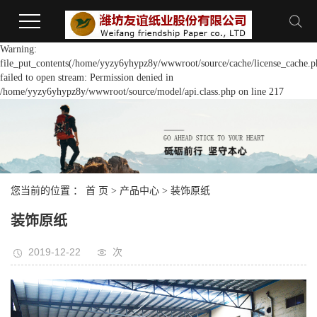
Warning:
file_put_contents(/home/yyzy6yhypz8y/wwwroot/source/cache/license_cache.p
failed to open stream: Permission denied in
/home/yyzy6yhypz8y/wwwroot/source/model/api.class.php on line 217
您当前的位置 ：
首 页
>
产品中心
>
装饰原纸
装饰原纸
2019-12-22
次