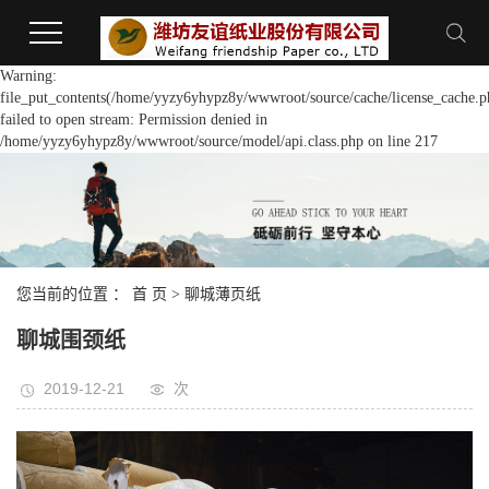
Warning:
file_put_contents(/home/yyzy6yhypz8y/wwwroot/source/cache/license_cache.p
failed to open stream: Permission denied in
/home/yyzy6yhypz8y/wwwroot/source/model/api.class.php on line 217
您当前的位置 ：
首 页
>
聊城薄页纸
聊城围颈纸
2019-12-21
次